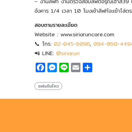
– งานลิฟท์ งานตรวจสอบลิฟต์อรุณเฮ้าส์39 ช่
อังคาร 1/4 เวลา 10 โมงเช้าลิฟท์จะเข้าไล่ตรว
สอบถามรายละเอียด
Website : www.siriaruncare.com
📞 โทร:
02-045-6096
,
094-860-449
📲 LINE:
@siriarun
Facebook
Messenger
Line
Email
Share
แผ่นดินไหว