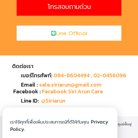
โทรสอบถามด่วน
Line Official
ติดต่อเรา
เบอร์โทรศัพท์:
094-8604494
, 02-0456096
Email :
sale.siriarun@gmail.com
Facebook :
Facebook Siri Arun Care
Line ID:
@Siriarun
เราใช้คุกกี้เพื่อเพิ่มประสบการณ์ที่ดีให้กับคุณ
Privacy
SIRIARUNCARE : RECOVERY CARE AND NURSING HOME CENTER ศูนย์ฟื้นฟู
Policy.
สุขภาพและดูแลผู้สูงอายุ ศิริอรุณแคร์