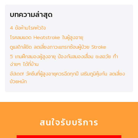
บทความล่าสุด
4 ข้อห้ามโรคหัวใจ
โรคลมแดด Heatstroke ในผู้สูงอายุ
ดูแลใกล้ชิด ลดเสี่ยงภาวะแทรกซ้อนผู้ป่วย Stroke
5 เกมฝึกสมองผู้สูงอายุ ป้องกันสมองเสื่อม ชะลอวัย ทำ
ง่ายๆ ได้ที่บ้าน
อัปเดต! วัคซีนที่ผู้สูงอายุควรฉีดทุกปี เสริมภูมิคุ้มกัน ลดเสี่ยง
ป่วยหนัก
สนใจรับบริการ