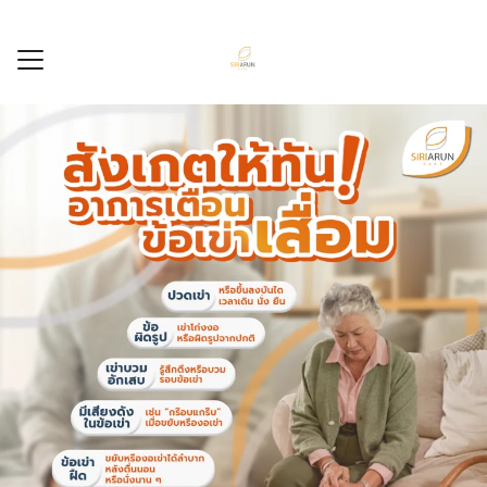
Skip
to
content
ลัก
ร
รรม
ศูนย์
ัก
กับเรา
อเรา
8604494
456096