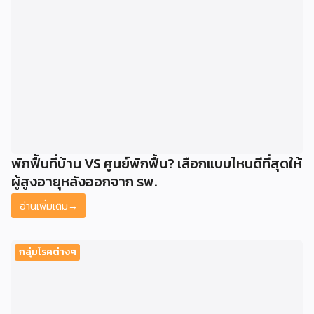
พักฟื้นที่บ้าน VS ศูนย์พักฟื้น? เลือกแบบไหนดีที่สุดให้
ผู้สูงอายุหลังออกจาก รพ.
อ่านเพิ่มเติม
→
กลุ่มโรคต่างๆ