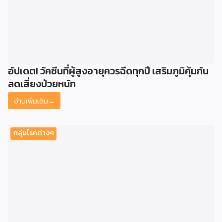
อัปเดต! วัคซีนที่ผู้สูงอายุควรฉีดทุกปี เสริมภูมิคุ้มกัน
ลดเสี่ยงป่วยหนัก
อ่านเพิ่มเติม
→
กลุ่มโรคต่างๆ