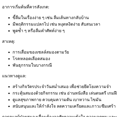
อาการเริ่มต้นที่ควรสังเกต:
ขี้ลืมในเรื่องง่าย ๆ เช่น ลืมเส้นทางกลับบ้าน
มีพฤติกรรมแปลกไป เช่น หงุดหงิดง่าย สับสนเวลา
พูดซ้ำ ๆ หรือลืมคำศัพท์ง่าย ๆ
สาเหตุ:
การเสื่อมของเซลล์สมองตามวัย
โรคหลอดเลือดสมอง
พันธุกรรมในบางกรณี
แนวทางดูแล:
สร้างกิจวัตรประจำวันสม่ำเสมอ เพื่อช่วยยึดโยงความจำ
กระตุ้นสมองด้วยกิจกรรม เช่น อ่านหนังสือ เล่นดนตรี เกม
ดูแลสุขภาพกาย ควบคุมความดัน เบาหวาน ไขมัน
สนับสนุนและให้กำลังใจ ลดความเครียดและภาวะซึมเศร้า
การดูแลผู้ป่วยสมองเสื่อมต้องอาศัยความเข้าใจ ความอดทน แ