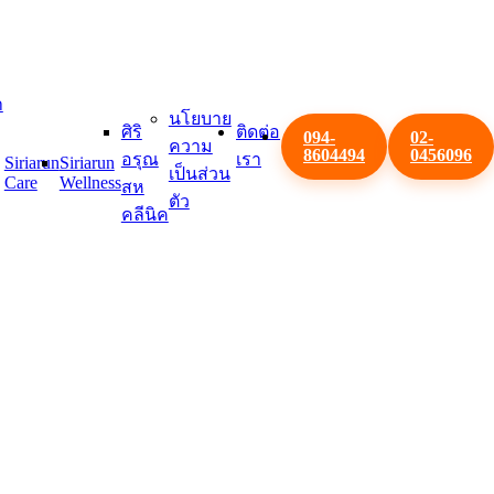
า
นโยบาย
ศิริ
ติดต่อ
094-
02-
ความ
8604494
0456096
อรุณ
เรา
Siriarun
Siriarun
เป็นส่วน
Care
Wellness
สห
ตัว
คลีนิค