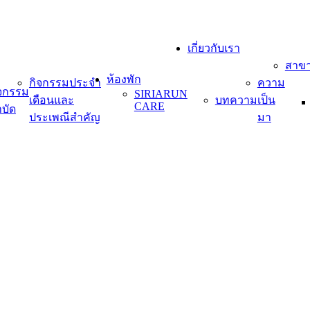
เกี่ยวกับเรา
สาข
ห้องพัก
กิจกรรมประจำ
ความ
ิจกรรม
SIRIARUN
เดือนและ
บทความ
เป็น
CARE
บัด
ประเพณีสำคัญ
มา