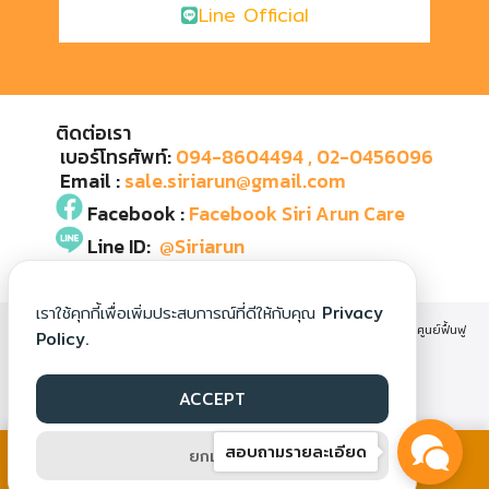
Line Official
ติดต่อเรา
เบอร์โทรศัพท์:
094-8604494
, 02-0456096
Email :
sale.siriarun@gmail.com
Facebook :
Facebook Siri Arun Care
Line ID:
@Siriarun
เราใช้คุกกี้เพื่อเพิ่มประสบการณ์ที่ดีให้กับคุณ
Privacy
SIRIARUNCARE : RECOVERY CARE AND NURSING HOME CENTER ศูนย์ฟื้นฟู
Policy.
สุขภาพและดูแลผู้สูงอายุ ศิริอรุณแคร์
ACCEPT
สอบถามรายละเอียด
ยกเลิก
โทรติดต่อด่วนคลิก