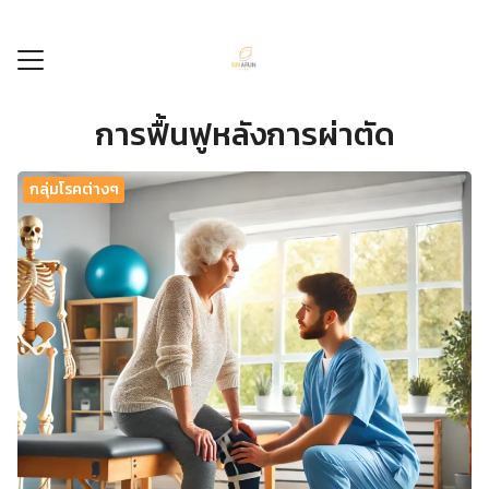
Skip
to
content
การฟื้นฟูหลังการผ่าตัด
ลัก
ร
กลุ่มโรคต่างๆ
รรม
ศูนย์
ัก
กับเรา
อเรา
8604494
456096