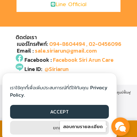
Line Official
ติดต่อเรา
เบอร์โทรศัพท์:
094-8604494
, 02-0456096
Email :
sale.siriarun@gmail.com
Facebook :
Facebook Siri Arun Care
Line ID:
@Siriarun
เราใช้คุกกี้เพื่อเพิ่มประสบการณ์ที่ดีให้กับคุณ
Privacy
SIRIARUNCARE : RECOVERY CARE AND NURSING HOME CENTER ศูนย์ฟื้นฟู
Policy.
สุขภาพและดูแลผู้สูงอายุ ศิริอรุณแคร์
ACCEPT
สอบถามรายละเอียด
ยกเลิก
โทรติดต่อด่วนคลิก