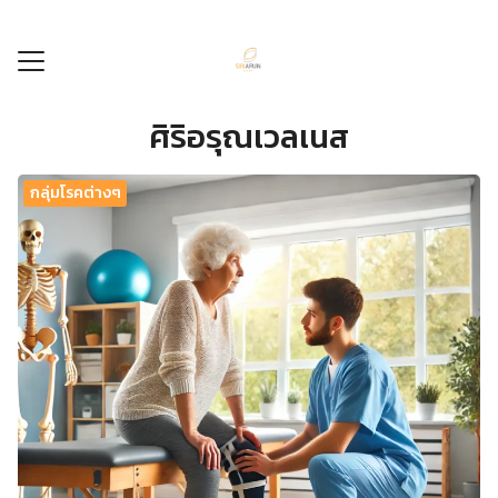
Skip
to
content
ศิริอรุณเวลเนส
ลัก
ร
กลุ่มโรคต่างๆ
รรม
ศูนย์
ัก
กับเรา
อเรา
8604494
456096